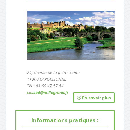
24, chemin de la petite conte
11000 CARCASSONNE
Tél : 04.68.47.57.64
sessad@millegrand.fr
En savoir plus
L’ITEP
Le SESSAD
Informations
pratiques :
Situé à Trèbes, il bénéficie d’un agrément pour 54
Situé à Carcassonne, il bénéficie d’un agrément de