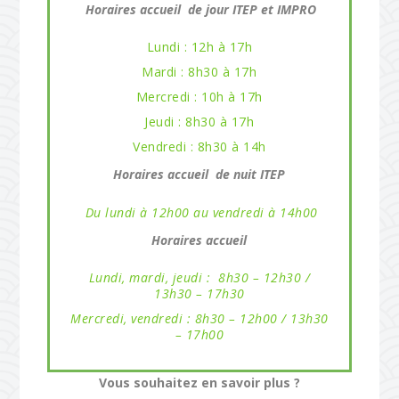
enfants, adolescents et jeunes majeurs, uniquement
20 places mixtes pour les enfants et
Horaires accueil de jour ITEP et IMPRO
des garçons, de 6 à 18 ans.
adolescents de 3 à 18 ans scolarisés
dans des
Lundi : 12h à 17h
écoles, collèges ou lycées de Carcassonne et de ses
alentours.
Mardi : 8h30 à 17h
Mercredi : 10h à 17h
Il a pour missions de :
Jeudi : 8h30 à 17h
Exercer l’action éducative et thérapeutique dans le
Vendredi : 8h30 à 14h
milieu ordinaire du jeune (quand cela est
Horaires accueil de nuit ITEP
possible).
Du lundi à 12h00 au vendredi à 14h00
Accompagner les parents dans le projet
d’éducation de leur enfant.
Horaires accueil
Soutenir le jeune dans sa scolarité et dans son
Lundi, mardi, jeudi : 8h30 – 12h30 /
projet professionnel.
13h30 – 17h30
Mercredi, vendredi : 8h30 – 12h00 / 13h30
– 17h00
Il a pour missions de :
Vous souhaitez en savoir plus ?